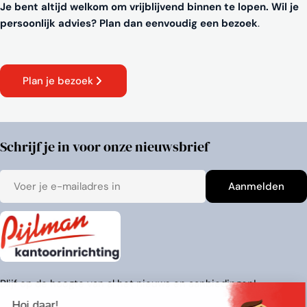
Je bent altijd welkom om vrijblijvend binnen te lopen. Wil je
persoonlijk advies? Plan dan eenvoudig een bezoek
.
Plan je bezoek
Schrijf je in voor onze nieuwsbrief
E-
Aanmelden
mail
Blijf op de hoogte van al het nieuws en aanbiedingen!