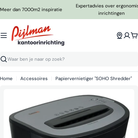
Ga
Expertadvies over ergonomi
Meer dan 7000m2 inspiratie
naar
inrichtingen
inhoud
W
Zoeken
Home
Accessoires
Papiervernietiger "SOHO Shredder"