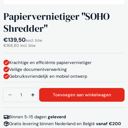
Papiervernietiger "SOHO
Shredder"
Normale
€139,50
excl. btw
€168,80 incl. btw
prijs
Krachtige en efficiënte papiervernietiger
Veilige documentverwerking
Gebruiksvriendelijk en mobiel ontwerp
Aantal
Toevoegen aan winkelwagen
Aantal verlagen voor Papiervernietiger &quot;
Aantal verhogen voor Papiervernietig
Binnen 5-15 dagen
geleverd
Gratis levering binnen Nederland en België
vanaf €200