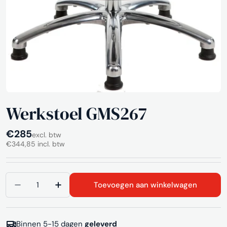
Werkstoel GMS267
Normale
€285
excl. btw
€344,85 incl. btw
prijs
Aantal
Toevoegen aan winkelwagen
Aantal verlagen voor Werkstoel GMS267
Aantal verhogen voor Werkstoel GMS2
Binnen 5-15 dagen
geleverd