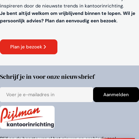
inspireren door de nieuwste trends in kantoorinrichting.
Je bent altijd welkom om vrijblijvend binnen te lopen. Wil je
persoonlijk advies? Plan dan eenvoudig een bezoek
.
Plan je bezoek
Schrijf je in voor onze nieuwsbrief
E-
Aanmelden
mail
Blijf op de hoogte van al het nieuws en aanbiedingen!