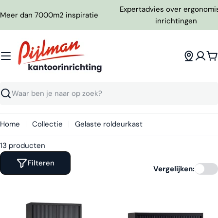
Ga
Expertadvies over ergonomi
Meer dan 7000m2 inspiratie
naar
inrichtingen
inhoud
W
Zoeken
Home
Collectie
Gelaste roldeurkast
13 producten
Filteren
Vergelijken: