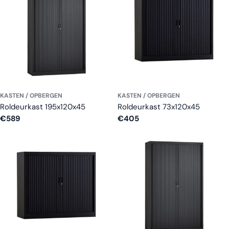
KASTEN / OPBERGEN
KASTEN / OPBERGEN
Roldeurkast 195x120x45
Roldeurkast 73x120x45
Normale
€589
Normale
€405
prijs
prijs