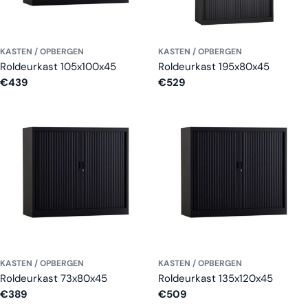
KASTEN / OPBERGEN
KASTEN / OPBERGEN
Roldeurkast 105x100x45
Roldeurkast 195x80x45
Normale
€439
Normale
€529
prijs
prijs
KASTEN / OPBERGEN
KASTEN / OPBERGEN
Roldeurkast 73x80x45
Roldeurkast 135x120x45
Normale
€389
Normale
€509