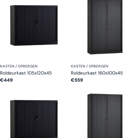
KASTEN / OPBERGEN
KASTEN / OPBERGEN
Roldeurkast 105x120x45
Roldeurkast 160x100x45
Normale
€449
Normale
€559
prijs
prijs