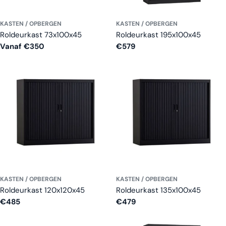
KASTEN / OPBERGEN
KASTEN / OPBERGEN
Roldeurkast 73x100x45
Roldeurkast 195x100x45
Normale
Vanaf €350
Normale
€579
prijs
prijs
KASTEN / OPBERGEN
KASTEN / OPBERGEN
Roldeurkast 120x120x45
Roldeurkast 135x100x45
Normale
€485
Normale
€479
prijs
prijs