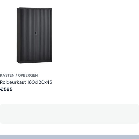
prijs
prijs
KASTEN / OPBERGEN
Roldeurkast 160x120x45
Normale
€565
prijs