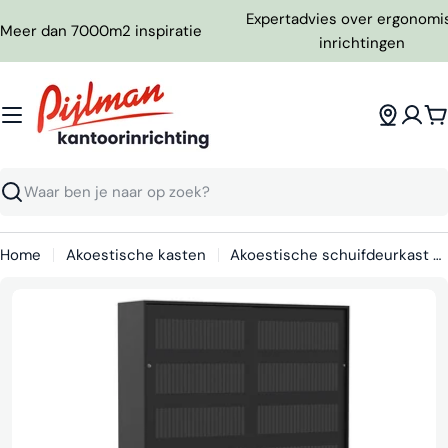
Ga
Expertadvies over ergonomi
Meer dan 7000m2 inspiratie
naar
inrichtingen
inhoud
W
Zoeken
Home
Akoestische kasten
Akoestische schuifdeurkast DSDA recht | 198 x 200cm.
Media 0 openen in pop-up