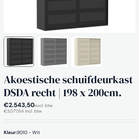
Akoestische schuifdeurkast
DSDA recht | 198 x 200cm.
Normale
€2.543,50
excl. btw
€3.077,64 incl. btw
prijs
Kleur:
9010 - Wit