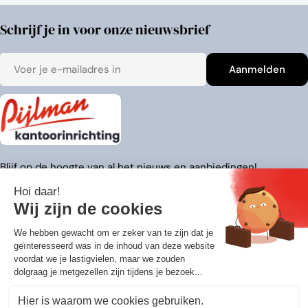
Schrijf je in voor onze nieuwsbrief
E-
Aanmelden
mail
Blijf op de hoogte van al het nieuws en aanbiedingen!
Adresgegevens
Over ons
Klantenservice