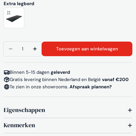
Extra legbord
Topbladen (uit voorraad leverbaar)
Topbladen (ca. 25 werkdagen levertijd) + €34.50
(+ €34,50)
Aantal
Toevoegen aan winkelwagen
Aantal verlagen voor Akoestische schuifdeurkast
Aantal verhogen voor Akoestische schu
Binnen 5-15 dagen
geleverd
Gratis levering binnen Nederland en België
vanaf €200
Te zien in onze showrooms.
Afspraak plannen?
Eigenschappen
Kenmerken