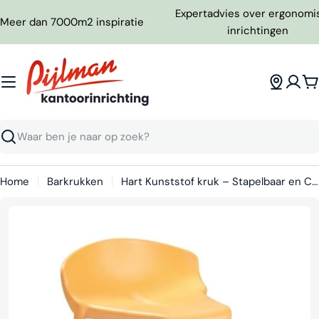
Ga
Expertadvies over ergonomi
Meer dan 7000m2 inspiratie
naar
inrichtingen
inhoud
W
Zoeken
Home
Barkrukken
Hart Kunststof kruk – Stapelbaar en Comfortabel