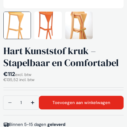
Hart Kunststof kruk –
Stapelbaar en Comfortabel
Normale
€112
excl. btw
€135,52 incl. btw
prijs
Aantal
Toevoegen aan winkelwagen
Aantal verlagen voor Hart Kunststof kruk – Stap
Aantal verhogen voor Hart Kunststof k
Binnen 5-15 dagen
geleverd