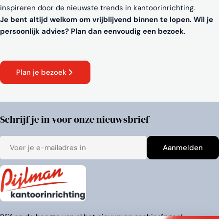
inspireren door de nieuwste trends in kantoorinrichting.
Je bent altijd welkom om vrijblijvend binnen te lopen. Wil je
persoonlijk advies? Plan dan eenvoudig een bezoek
.
Plan je bezoek
Schrijf je in voor onze nieuwsbrief
E-
Aanmelden
mail
Blijf op de hoogte van al het nieuws en aanbiedingen!