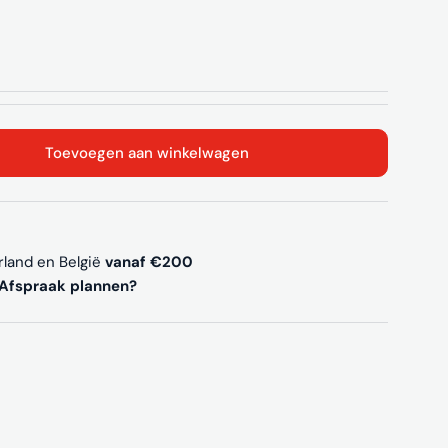
Toevoegen aan winkelwagen
olita 3658 kruk outdoor – Stijlvol en Duurzaam
en voor Nolita 3658 kruk outdoor – Stijlvol en Duur
rland en België
vanaf €200
Afspraak plannen?