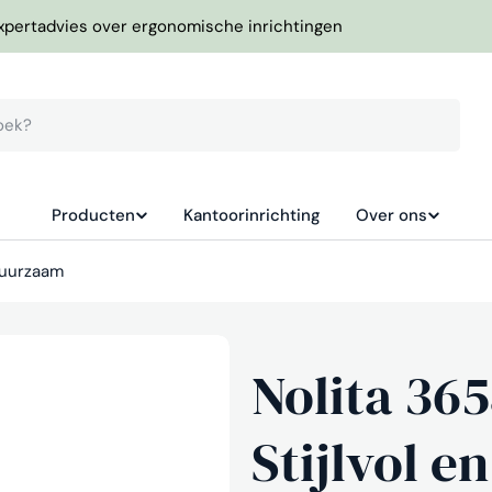
xpertadvies over ergonomische inrichtingen
Producten
Kantoorinrichting
Over ons
 Duurzaam
Nolita 36
Stijlvol 