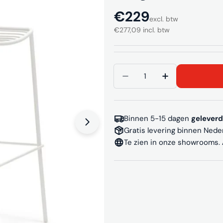
Normale
€229
excl. btw
€277,09 incl. btw
prijs
Aantal
Aantal verlagen voor N
Aantal verhog
Binnen 5-15 dagen
geleverd
Gratis levering binnen Nede
Media 1 openen in pop-up
Te zien in onze showrooms.