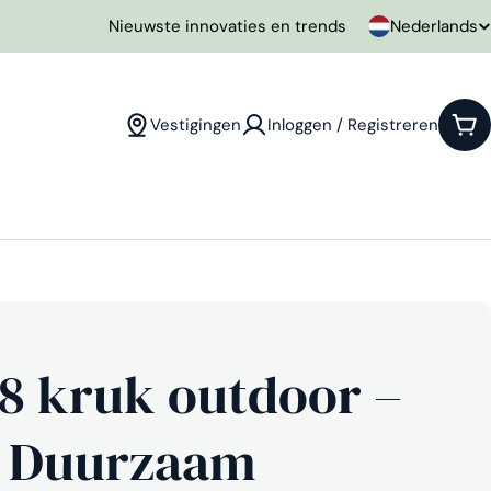
T
Nederlands
Nieuwste innovaties en trends
a
a
Vestigingen
Inloggen / Registreren
Win
l
58 kruk outdoor –
en Duurzaam