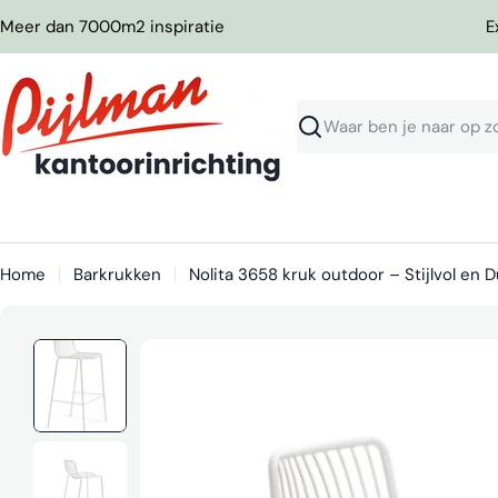
Ga
Meer dan 7000m2 inspiratie
E
naar
inhoud
Zoeken
Home
Barkrukken
Nolita 3658 kruk outdoor – Stijlvol en