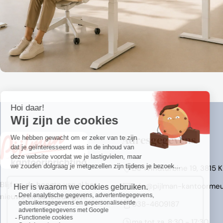
Adresgegevens
De Windturbine 19, 3815 
Blijf op de hoogte van al het
Info@pijlman-kantoormeu
nieuws en aanbiedingen!
038-4609187
ma tot za, 8:30 - 17:30