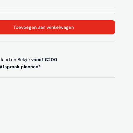
Toevoegen aan winkelwagen
arkruk Tess
en voor Barkruk Tess
rland en België
vanaf €200
Afspraak plannen?
Media 2 openen in 