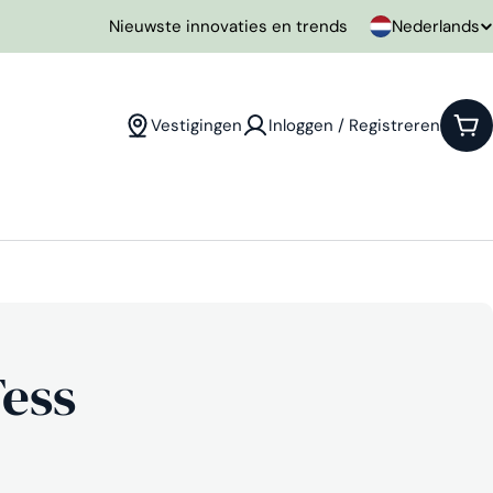
T
Nederlands
Nieuwste innovaties en trends
a
a
Vestigingen
Inloggen / Registreren
Win
l
ess