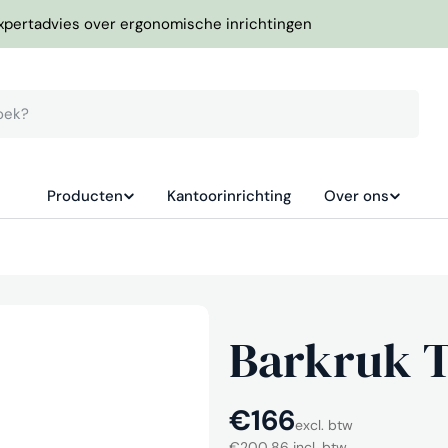
xpertadvies over ergonomische inrichtingen
Producten
Kantoorinrichting
Over ons
Barkruk T
Normale
€166
excl. btw
€200,86 incl. btw