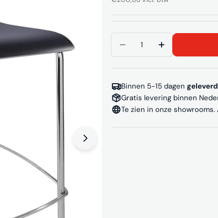
prijs
Aantal
Aantal verlagen voor B
Aantal verhog
Binnen 5-15 dagen
geleverd
Gratis levering binnen Nede
Te zien in onze showrooms.
Media 1 openen in pop-up