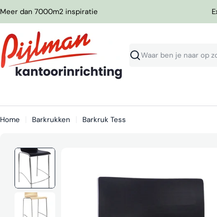
Ga
Meer dan 7000m2 inspiratie
E
naar
inhoud
Zoeken
Home
Barkrukken
Barkruk Tess