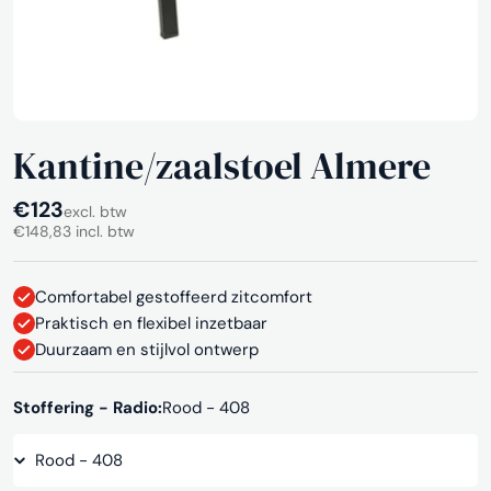
Kantine/zaalstoel Almere
Normale
€123
excl. btw
€148,83 incl. btw
prijs
Comfortabel gestoffeerd zitcomfort
Praktisch en flexibel inzetbaar
Duurzaam en stijlvol ontwerp
Stoffering - Radio:
Rood - 408