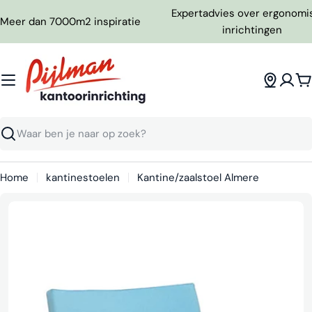
Ga
Expertadvies over ergonomi
Meer dan 7000m2 inspiratie
naar
inrichtingen
inhoud
W
Zoeken
Home
kantinestoelen
Kantine/zaalstoel Almere