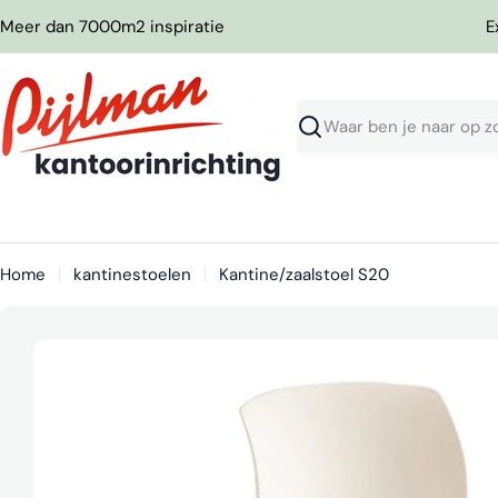
Ga
Meer dan 7000m2 inspiratie
E
naar
inhoud
Zoeken
Home
kantinestoelen
Kantine/zaalstoel S20