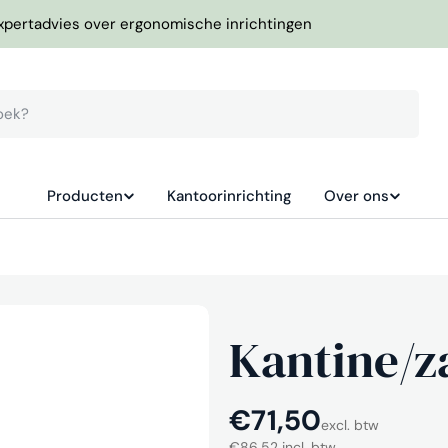
xpertadvies over ergonomische inrichtingen
Producten
Kantoorinrichting
Over ons
Kantine/z
Normale
€71,50
excl. btw
€86,52 incl. btw