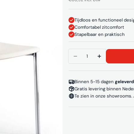
prijs
Tijdloos en functioneel desi
Comfortabel zitcomfort
Stapelbaar en praktisch
Aantal
Aantal verlagen voor K
Aantal verhog
Binnen 5-15 dagen
geleverd
Gratis levering binnen Nede
Te zien in onze showrooms.