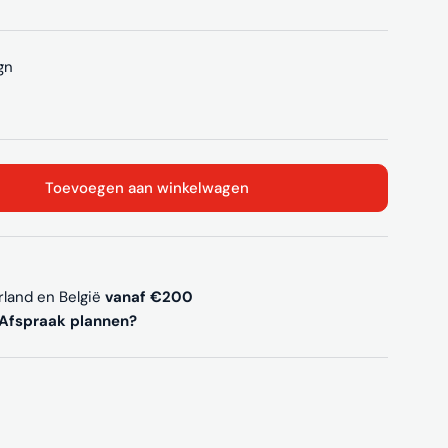
gn
Toevoegen aan winkelwagen
antine/zaalstoel S20
en voor Kantine/zaalstoel S20
rland en België
vanaf €200
Afspraak plannen?