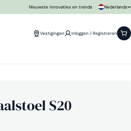
T
Nederlands
Nieuwste innovaties en trends
a
a
Vestigingen
Inloggen / Registreren
Win
l
aalstoel S20