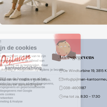
Adresgegevens
De Windturbine 19, 3815 
Blijf op de hoogte van al het
Info@pijlman-kantoormeu
nieuws en aanbiedingen!
038-4609187
ma tot za, 8:30 - 17:30