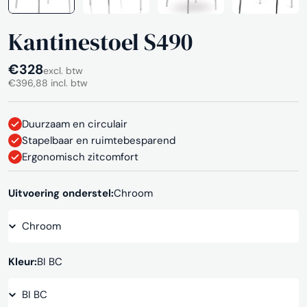
Kantinestoel S490
Normale
€328
excl. btw
€396,88 incl. btw
prijs
Duurzaam en circulair
Stapelbaar en ruimtebesparend
Ergonomisch zitcomfort
Uitvoering onderstel:
Chroom
Kleur:
BI BC