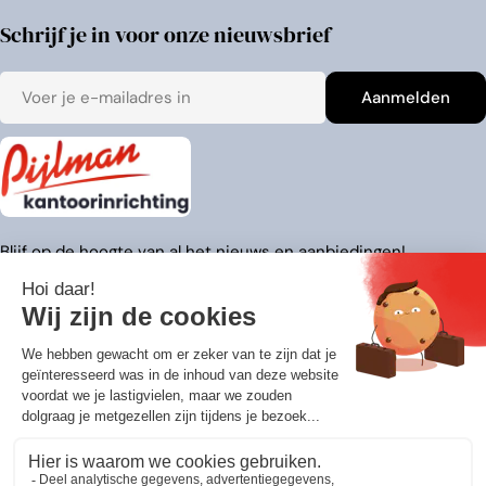
Schrijf je in voor onze nieuwsbrief
E-
Aanmelden
mail
Blijf op de hoogte van al het nieuws en aanbiedingen!
Adresgegevens
Over ons
Klantenservice