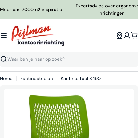
Ga
Expertadvies over ergonomi
Meer dan 7000m2 inspiratie
naar
inrichtingen
inhoud
W
Zoeken
Home
kantinestoelen
Kantinestoel S490