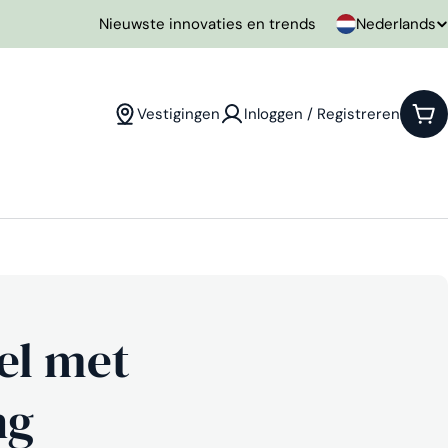
T
Nederlands
Nieuwste innovaties en trends
a
a
Vestigingen
Inloggen / Registreren
Win
l
el met
ng