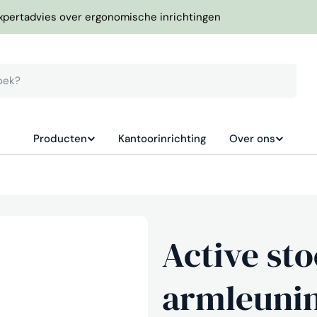
xpertadvies over ergonomische inrichtingen
Producten
Kantoorinrichting
Over ons
Active sto
armleuni