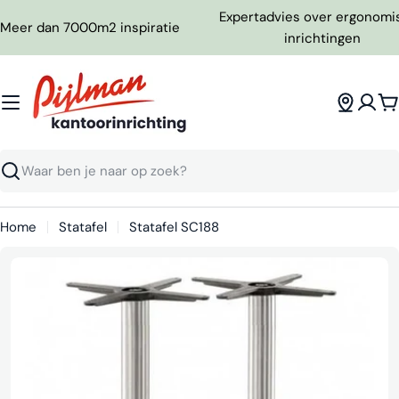
Ga
Expertadvies over ergonomi
Meer dan 7000m2 inspiratie
naar
inrichtingen
inhoud
W
Zoeken
Home
Statafel
Statafel SC188