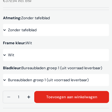
€379,94 incl. btw
prijs
Afmeting:
Zonder tafelblad
Frame kleur:
Wit
Bladkleur:
Bureaubladen groep 1 (uit voorraad leverbaar)
Aantal
Toevoegen aan winkelwagen
Aantal verlagen voor Statafel SC188
Aantal verhogen voor Statafel SC188