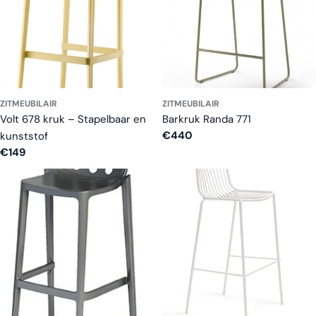
ZITMEUBILAIR
ZITMEUBILAIR
Volt 678 kruk – Stapelbaar en
Barkruk Randa 771
Normale
€440
kunststof
prijs
Normale
€149
prijs