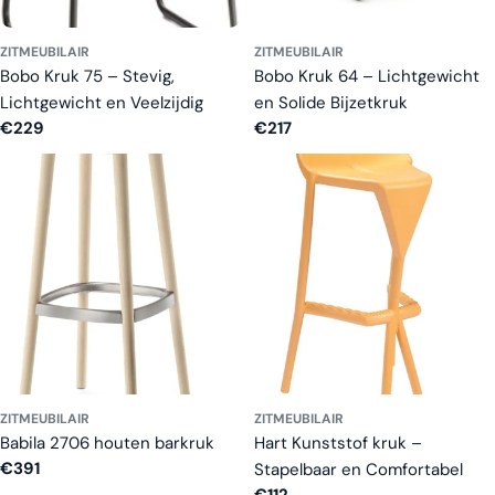
ZITMEUBILAIR
ZITMEUBILAIR
Bobo Kruk 75 – Stevig,
Bobo Kruk 64 – Lichtgewicht
Lichtgewicht en Veelzijdig
en Solide Bijzetkruk
Normale
€229
Normale
€217
prijs
prijs
ZITMEUBILAIR
ZITMEUBILAIR
Babila 2706 houten barkruk
Hart Kunststof kruk –
Normale
€391
Stapelbaar en Comfortabel
prijs