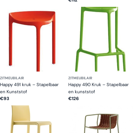
Normale
€112
prijs
ZITMEUBILAIR
ZITMEUBILAIR
Happy 491 kruk – Stapelbaar
Happy 490 Kruk – Stapelbaar
en Kunststof
en kunststof
Normale
€93
Normale
€126
prijs
prijs