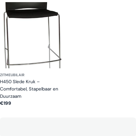
prijs
prijs
ZITMEUBILAIR
H450 Slede Kruk –
Comfortabel, Stapelbaar en
Duurzaam
Normale
€199
prijs