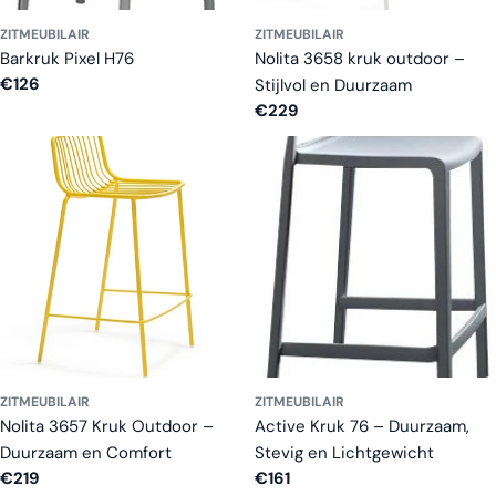
ZITMEUBILAIR
ZITMEUBILAIR
Barkruk Pixel H76
Nolita 3658 kruk outdoor –
Normale
€126
Stijlvol en Duurzaam
prijs
Normale
€229
prijs
ZITMEUBILAIR
ZITMEUBILAIR
Nolita 3657 Kruk Outdoor –
Active Kruk 76 – Duurzaam,
Duurzaam en Comfort
Stevig en Lichtgewicht
Normale
€219
Normale
€161