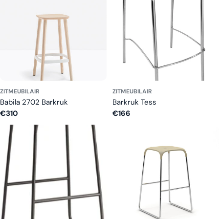
ZITMEUBILAIR
ZITMEUBILAIR
Babila 2702 Barkruk
Barkruk Tess
Normale
€310
Normale
€166
prijs
prijs