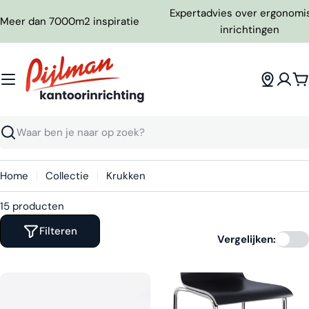
Ga
Expertadvies over ergonomi
Meer dan 7000m2 inspiratie
naar
inrichtingen
inhoud
W
Zoeken
Home
Collectie
Krukken
15 producten
Filteren
Vergelijken: