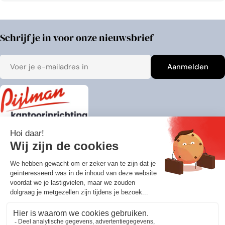
Schrijf je in voor onze nieuwsbrief
E-
Aanmelden
mail
Blijf op de hoogte van al het nieuws en aanbiedingen!
Adresgegevens
Over ons
Klantenservice