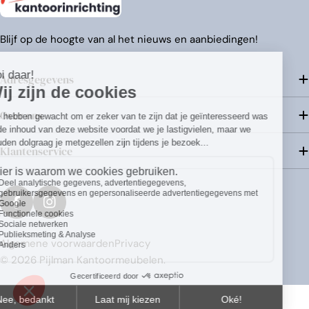
Blijf op de hoogte van al het nieuws en aanbiedingen!
Adresgegevens
Over ons
Klantenservice
Betaalmethoden
Facebook
Instagram
Algemene voorwaarden
Privacy
© 2026
Pijlman Kantoormeubelen
.