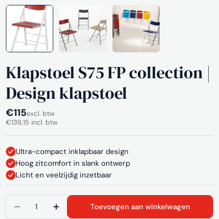
Klapstoel S75 FP collection |
Design klapstoel
Normale
€115
excl. btw
€139,15 incl. btw
prijs
Ultra-compact inklapbaar design
Hoog zitcomfort in slank ontwerp
Licht en veelzijdig inzetbaar
Aantal
Toevoegen aan winkelwagen
Aantal verlagen voor Klapstoel S75 FP collection 
Aantal verhogen voor Klapstoel S75 FP c