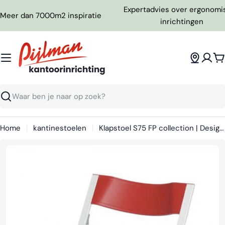
Ga
Expertadvies over ergonomi
Meer dan 7000m2 inspiratie
naar
inrichtingen
inhoud
W
Zoeken
Home
kantinestoelen
Klapstoel S75 FP collection | Design klapstoel