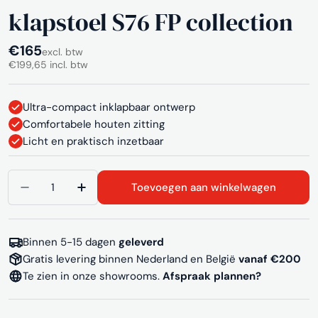
klapstoel S76 FP collection
Normale
€165
excl. btw
€199,65 incl. btw
prijs
Ultra-compact inklapbaar ontwerp
Comfortabele houten zitting
Licht en praktisch inzetbaar
Aantal
Toevoegen aan winkelwagen
Aantal verlagen voor klapstoel S76 FP collection
Aantal verhogen voor klapstoel S76 FP 
Binnen 5-15 dagen
geleverd
Gratis levering binnen Nederland en België
vanaf €200
Te zien in onze showrooms.
Afspraak plannen?