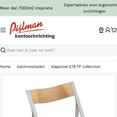
Ga
Expertadvies over ergonomi
Meer dan 7000m2 inspiratie
naar
inrichtingen
inhoud
W
Zoeken
Home
kantinestoelen
klapstoel S76 FP collection