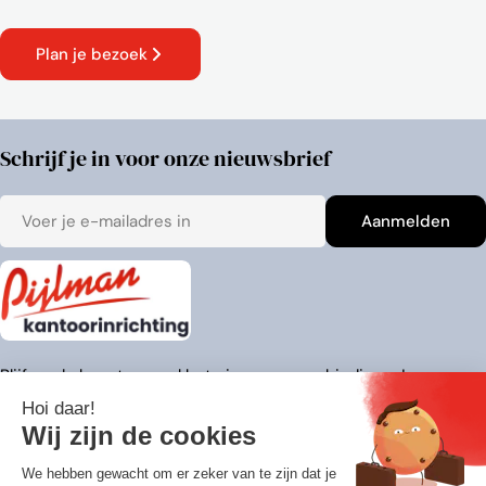
Plan je bezoek
Schrijf je in voor onze nieuwsbrief
E-
Aanmelden
mail
Blijf op de hoogte van al het nieuws en aanbiedingen!
Adresgegevens