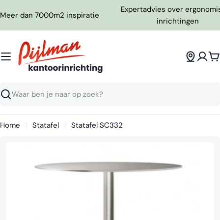
Ga
Expertadvies over ergonomi
Meer dan 7000m2 inspiratie
naar
inrichtingen
inhoud
W
Zoeken
Home
Statafel
Statafel SC332