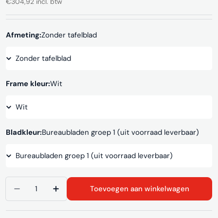
€304,92 incl. btw
prijs
Afmeting:
Zonder tafelblad
Frame kleur:
Wit
Bladkleur:
Bureaubladen groep 1 (uit voorraad leverbaar)
Aantal
Toevoegen aan winkelwagen
Aantal verlagen voor Statafel SC332
Aantal verhogen voor Statafel SC332