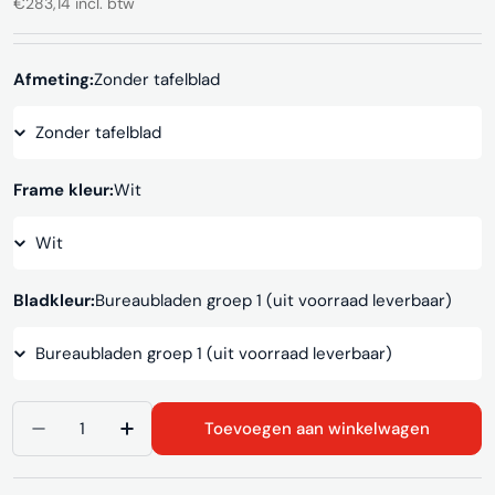
€283,14 incl. btw
prijs
Afmeting:
Zonder tafelblad
Frame kleur:
Wit
Bladkleur:
Bureaubladen groep 1 (uit voorraad leverbaar)
Aantal
Toevoegen aan winkelwagen
Aantal verlagen voor Statafel SC334
Aantal verhogen voor Statafel SC334