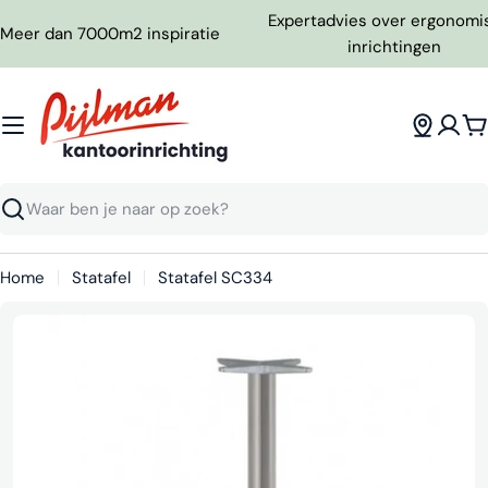
Ga
Expertadvies over ergonomi
Meer dan 7000m2 inspiratie
naar
inrichtingen
inhoud
W
Zoeken
Home
Statafel
Statafel SC334